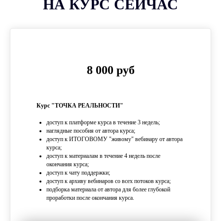
НА КУРС СЕЙЧАС
СОТРУДНИЧЕСТВО
ФОРМАТЫ
hello@murmaripari.com
ВЗАИМОДЕЙСТВИЯ
Политика конфединциальности
Договор оферты
8 000 руб
Let’s create your website
Курс "ТОЧКА РЕАЛЬНОСТИ"
доступ к платформе курса в течение 3 недель;
наглядные пособия от автора курса;
доступ к ИТОГОВОМУ "живому" вебинару от автора
курса;
доступ к материалам в течение 4 недель после
окончания курса;
доступ к чату поддержки;
доступ к архиву вебинаров со всех потоков курса;
подборка материала от автора для более глубокой
проработки после окончания курса.