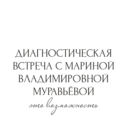
ПОСЛЕ
ДИАГНОСТИЧЕСКОЙ
ВСТРЕЧИ
вы поймете и почувствуете
Что ваша боль имеет внутреннюю логику,
а не является признаком слабости; облегчение
от того, что прошлое начинает быть названным,
а значит уже не так всесильно;
Чувство, что с вами не "что-то ненормальное",
а происходит очень человеческая, но непрожитая
история; первый опыт того, как знание о себе
может начать превращаться в опору.