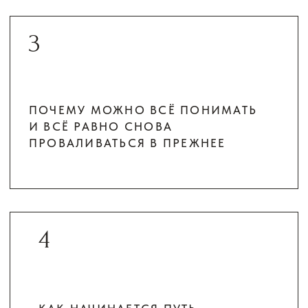
2 ТАРИФ
1 200 ₽
Участие, запись, доступ к материалам 30 дней
ХОЧУ ЯСНОСТИ
3 ТАРИФ
3 500 ₽
Участие, запись, запись диагностической встречи
«Я УСТАЛА МОЛЧАТЬ», запись диагностической
встречи «КАК ПЕРЕСТАТЬ БЫТЬ МАМКОЙ
В ОТНОШЕНИЯХ», доступ к материалам 3 мес