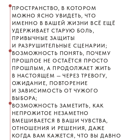
АВТОР ВЕБИНАРОВ
МАРИНА МУРАВЬЁВА
Психоаналитический психотерапевт,
Ассоциированный член Московской
психоаналитической ассоциации, автор книги
бестселлера «Я есть, и этого достаточно»
РАБОТАЕТ С ТЕМАМИ:
отношений, привязанности, утраты, женской
живости и одиночества в паре. В своём подходе
соединяет психоаналитическую глубину с живым,
человеческим языком — чтобы боль переставала
быть хаосом, а начинала становиться понятной,
переносимой начинала трансформироваться
не только в ваш опыт, но и в точку опоры.