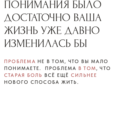
ДИАГНОСТИЧЕСКАЯ
ВСТРЕЧА С МАРИНОЙ
ВЛАДИМИРОВНОЙ
МУРАВЬЁВОЙ
это возможность
ПРОСТРАНСТВО, В КОТОРОМ
МОЖНО ЯСНО УВИДЕТЬ, ЧТО
ИМЕННО В ВАШЕЙ ЖИЗНИ ВСЁ ЕЩЁ
УДЕРЖИВАЕТ СТАРУЮ БОЛЬ,
ПРИВЫЧНЫЕ ЗАЩИТЫ
И РАЗРУШИТЕЛЬНЫЕ СЦЕНАРИИ;
ВОЗМОЖНОСТЬ ПОНЯТЬ, ПОЧЕМУ
ПРОШЛОЕ НЕ ОСТАЁТСЯ ПРОСТО
ПРОШЛЫМ, А ПРОДОЛЖАЕТ ЖИТЬ
В НАСТОЯЩЕМ — ЧЕРЕЗ ТРЕВОГУ,
ОЖИДАНИЕ, ПОВТОРЕНИЕ
И ЗАВИСИМОСТЬ ОТ ЧУЖОГО
ВЫБОРА;
ВОЗМОЖНОСТЬ ЗАМЕТИТЬ, КАК