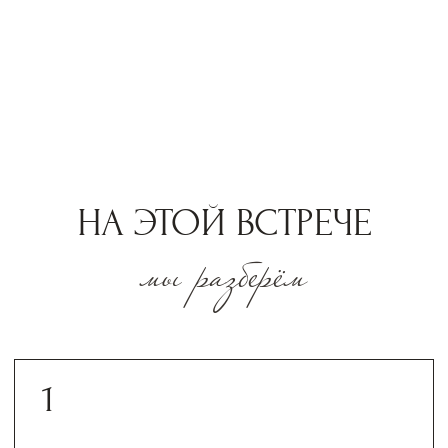
ЭТА ВСТРЕЧА НЕ ТОЛЬКО
ДЛЯ ТЕХ КТО
кто устал жить в режиме
ОНА ДЛЯ ТЕХ,
живет в старых сценариях.
«Я ВСЁ ПОНИМАЮ, НО НИЧЕГО
ПО-НАСТОЯЩЕМУ НЕ МЕНЯЮ».