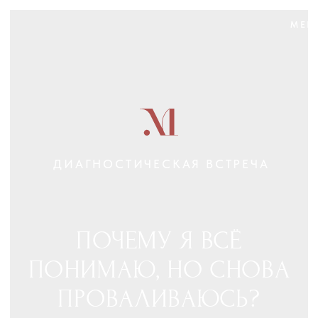
МЕНЮ
ДИАГНОСТИЧЕСКАЯ ВСТРЕЧА
ПОЧЕМУ Я ВСЁ
ПОНИМАЮ, НО СНОВА
ПРОВАЛИВАЮСЬ?
Для женщин, которые устали всё понимать
головой и всё равно жить так, будто прошлое по-
прежнему сильнее настоящего.