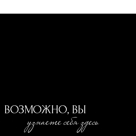
ВОЗМОЖНО, ВЫ
узнаете себя здесь
Прошло уже достаточно времени, а внутри
болит так, как будто это было вчера;
Головой вы давно всё понимаете, но ваша
жизнь не подчиняются этому пониманию
Вас слишком сильно ранит возникшее
молчание, неясность и эмоциональная
дистанция других людей;
Ваше прошлое управляет вашим настоящим
ТО, ЧТО