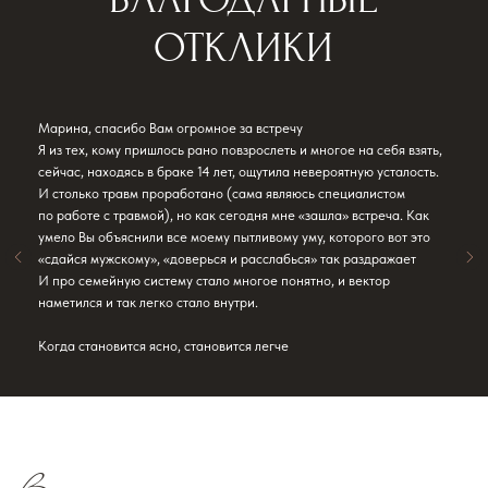
Марина, спасибо Вам огромное за встречу
Я из тех, кому пришлось рано повзрослеть и многое на себя взять,
сейчас, находясь в браке 14 лет, ощутила невероятную усталость.
И столько травм проработано (сама являюсь специалистом
по работе с травмой), но как сегодня мне «зашла» встреча. Как
умело Вы объяснили все моему пытливому уму, которого вот это
«сдайся мужскому», «доверься и расслабься» так раздражает
И про семейную систему стало многое понятно, и вектор
наметился и так легко стало внутри.
Когда становится ясно, становится легче