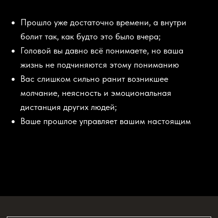
не стало словом,
ПАМЯТЬЮ,
ОПЫТОМ ПРОДОЛЖАЕТ
ЖИТЬ ВНУТРИ НАС КАК
БОЛЬ, ТРЕВОГА, ОЖИДАНИЕ
И ПОВТОРЕНИЕ
Поэтому прошлое не уходит так быстро, как
хотелось бы; — поэтому понимание не всегда
даёт облегчение;
Поэтому старая боль всё ещё вмешивается
в вашу сегодняшнюю жизнь;
И именно поэтому вам нужна не ещё одна
попытка «взять себя в руки», а пространство,
в котором боль сможет стать опытом и опорой.