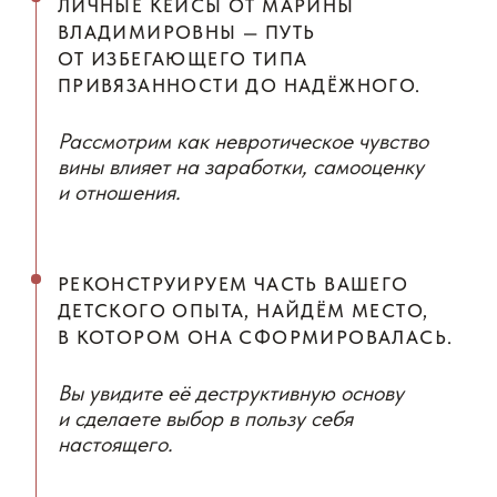
СОТРУДНИЧЕСТВО
info@murmaripari.ru
Murmaripari - зарегистрированный товарный знак
ИП Муравьева Марина Владимировна
ИНН 611203082204
ОГРНИП 318774600259658
Политика конфиденциальности
Публичные оферты
Архив оферт
Let’s create your website