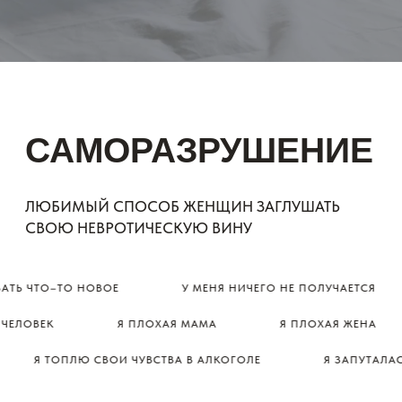
УЗНАЛИ СЕБЯ В КАКОМ-ТО
ИЗ УТВЕРЖДЕНИЙ?
если
ТО–ТО НОВОЕ
У МЕНЯ НИЧЕГО НЕ ПОЛУЧАЕТСЯ
ВЕК
Я ПЛОХАЯ МАМА
Я ПЛОХАЯ ЖЕНА
Мне очень жаль, что в вашей жизни
Я ТОПЛЮ СВОИ ЧУВСТВА В АЛКОГОЛЕ
Я ЗАПУТАЛАСЬ В Т
да
столько невротической вины
и саморазрушения. Давайте посмотрим,
что вас ждёт, если ничего не делать