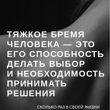
2
В завершении мастер-
класса у вас будет
возможность скачать тест на
определение этапа своей
психологической зрелости.
Для старта всегда нужна
точка опоры.
ИДУ НА МАСТЕР–КЛАСС