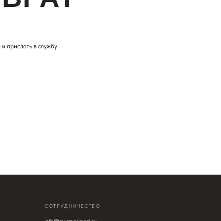
и прислать в службу
ТРУДНИЧЕСТВО
o@murmaripari.ru
УЖБА ЗАБОТЫ
ЛЕГРАМ БОТ