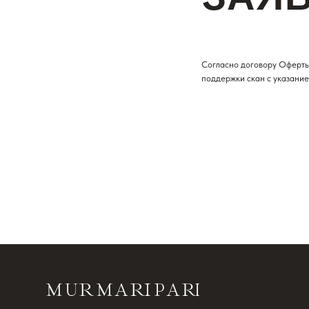
Согласно договору Оферты 
поддержки скан с указани
ОБО МН
ЛИЧНЫЕ
Murmaripari - зарегистрированный товарный знак
ИП Муравьева Марина Владимировна