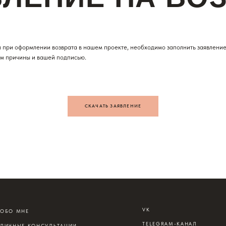
при оформлении возврата в нашем проекте, необходимо заполнить заявление 
ем причины и вашей подписью.
СКАЧАТЬ ЗАЯВЛЕНИЕ
VK
СО
Е
TELEGRAM-КАНАЛ
inf
 КОНСУЛЬТАЦИИ
YOUTUBE
СЛ
INSTAGRAM
ТЕ
Запрещенная в РФ
организация