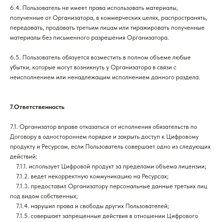
6.4. Пользователь не имеет права использовать материалы,
полученные от Организатора, в коммерческих целях, распространять,
передавать, продавать третьим лицам или тиражировать полученные
материалы без письменного разрешения Организатора.
6.5. Пользователь обязуется возместить в полном объеме любые
убытки, которые могут возникнуть у Организатора в связи с
неисполнением или ненадлежащим исполнением данного раздела.
7.Ответственность
7.1. Организатор вправе отказаться от исполнения обязательств по
Договору в одностороннем порядке и закрыть доступ к Цифровому
продукту и Ресурсам, если Пользователь совершает одно из следующих
действий:
___
7.1.1. использует Цифровой продукт за пределами объема лицензии;
VK
ОБО МНЕ
___
7.1.2. ведет некорректную коммуникацию на Ресурсах;
TELEGRAM-КАНАЛ
ЛИЧНЫЕ
___
7.1.3. предоставил Организатору персональные данные третьих лиц
КОНСУЛЬТАЦИИ
под видом собственных;
YOUTUBE
ТЕЛЕГРАМ БОТ
___
7.1.4. нарушил права и свободы других Пользователей;
INSTAGRAM
___
7.1.5. совершает запрещенные действия в отношении Цифрового
СЛУЖБА ЗАБОТЫ
Запрещенная в РФ организация