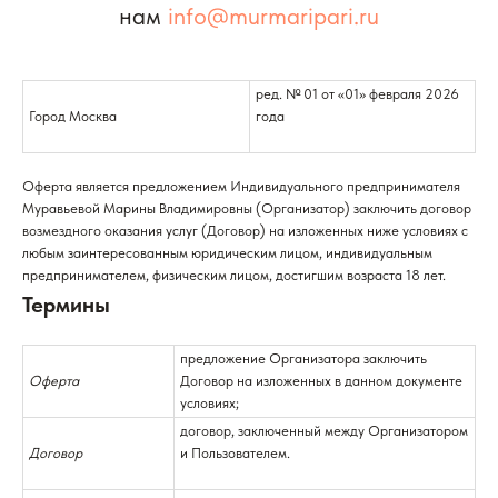
нам
info@murmaripari.ru
КЛУБ "Я ЕСТЬ"
INSTAGRAM
Запрещенная в РФ организация
ред. № 01 от «01» февраля 2026
Город Москва
года
Оферта является предложением Индивидуального предпринимателя
Муравьевой Марины Владимировны (Организатор) заключить договор
возмездного оказания услуг (Договор) на изложенных ниже условиях с
любым заинтересованным юридическим лицом, индивидуальным
предпринимателем, физическим лицом, достигшим возраста 18 лет.
Термины
предложение Организатора заключить
Оферта
Договор на изложенных в данном документе
условиях;
договор, заключенный между Организатором
Договор
и Пользователем.