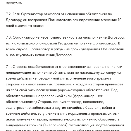
продукта.
7.2. Если Организатор отказался от исполнения обязательств по
СОТРУДНИЧЕСТВО
Договору, он возвращает Пользователю вознаграждение в течение 10
info@murmaripari.ru
дней с момента отказа.
7.3. Организатор не несет ответственность за неисполнение Договора,
Murmaripari - зарегистрированный товарный знак
если оно вызвано блокировкой Ресурсов не по вине Организатора. В
ИП Муравьева Марина Владимировна
таком случае Организатор в разумные сроки уведомляет Пользователя
ИНН 611203082204
о новых условиях исполнения Договора.
ОГРНИП 318774600259658
Политика конфиденциальности
7.4. Стороны освобождаются от ответственности за неисполнение или
Публичные оферты
ненадлежащее исполнение обязательств по настоящему договору на
время действия непреодолимой силы. В течение этого времени
Архив оферт
стороны не имеют взаимных претензий, и каждая из сторон принимает
Let’s create your website
на себя свой риск последствия форс–мажорных обстоятельств. Под
обстоятельствами непреодолимой силы (форс-мажорными
обстоятельствами) Стороны понимают пожар, наводнение,
землетрясение, забастовки и другие стихийные бедствия, война и
военные действия, вступление в силу нормативных правовых актов и
актов применения права, препятствующих исполнению обязательств,
вынужденная срочная (внеплановая) госпитализация, подтвержденная
документально, если вышеперечисленные обстоятельства находятся