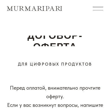
ДОГОВОР-
ОФЕРТА
ДЛЯ ЦИФРОВЫХ ПРОДУКТОВ
ОБО МНЕ
ПОДКАСТЫ
ВЕБИНАРЫ
ЛИЧНЫЕ
КОНСУЛЬТАЦИИ
ИНТЕНСИВЫ
КНИГА
Перед оплатой, внимательно прочтите
ФАКУЛЬТАТИВ
ДЛЯ ПСИХОЛОГОВ
TELEGRAM-
оферту.
КАНАЛ
АЗБУКА
YOUTUBE
Если у вас возникнут вопросы, напишите
ЭМОЦИОНАЛЬНЫХ
СОСТОЯНИЙ
VK